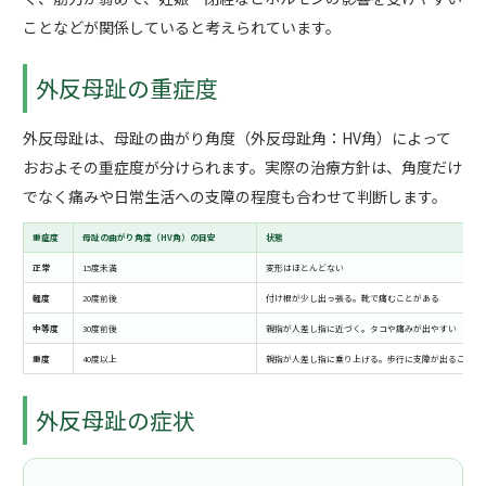
ことなどが関係していると考えられています。
外反母趾の重症度
外反母趾は、母趾の曲がり角度（外反母趾角：HV角）によって
おおよその重症度が分けられます。実際の治療方針は、角度だけ
でなく痛みや日常生活への支障の程度も合わせて判断します。
重症度
母趾の曲がり角度（HV角）の目安
状態
正常
15度未満
変形はほとんどない
軽度
20度前後
付け根が少し出っ張る。靴で痛むことがある
中等度
30度前後
親指が人差し指に近づく。タコや痛みが出やすい
重度
40度以上
親指が人差し指に乗り上げる。歩行に支障が出ることも
外反母趾の症状