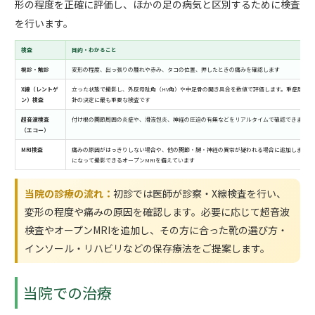
形の程度を正確に評価し、ほかの足の病気と区別するために検査
を行います。
検査
目的・わかること
視診・触診
変形の程度、出っ張りの腫れや赤み、タコの位置、押したときの痛みを確認します
X線（レントゲ
立った状態で撮影し、外反母趾角（HV角）や中足骨の開き具合を数値で評価します。重症度の判
ン）検査
針の決定に最も重要な検査です
超音波検査
付け根の関節周囲の炎症や、滑液包炎、神経の圧迫の有無などをリアルタイムで確認できます
（エコー）
MRI検査
痛みの原因がはっきりしない場合や、他の関節・腱・神経の異常が疑われる場合に追加します。
になって撮影できるオープンMRIを備えています
当院の診療の流れ：
初診では医師が診察・X線検査を行い、
変形の程度や痛みの原因を確認します。必要に応じて超音波
検査やオープンMRIを追加し、その方に合った靴の選び方・
インソール・リハビリなどの保存療法をご提案します。
当院での治療