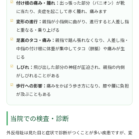
付け根の痛み・腫れ：
出っ張った部分（バニオン）が靴
に当たり、炎症を起こして赤く腫れ、痛みます
変形の進行：
親指が小指側に曲がり、進行すると人差し指
と重なる・乗り上げる
足裏のタコ・痛み：
親指で踏ん張れなくなり、人差し指・
中指の付け根に体重が集中してタコ（胼胝）や痛みが生
じる
しびれ：
飛び出した部分の神経が圧迫され、親指の内側
がしびれることがある
歩行への影響：
痛みをかばう歩き方になり、膝や腰に負担
が及ぶこともある
当院での検査・診断
外反母趾は見た目と症状で診断がつくことが多い疾患ですが、変